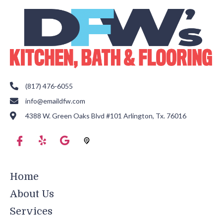
(817) 476-6055
info@emaildfw.com
4388 W. Green Oaks Blvd #101 Arlington, Tx. 76016
Home
About Us
Services