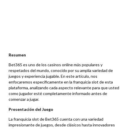
Resumen
Bet365 es uno de los casinos online más populares y
respetados del mundo, conocido por su amplia variedad de
juegos y experiencia jugable. En este artículo, nos
enfocaremos específicamente en la franquicia slot de esta
plataforma, analizando cada aspecto relevante para que usted
como jugador esté completamente informado antes de
comenzar a jugar.
Presentación del Juego
La franquicia slot de Bet365 cuenta con una variedad
impresionante de juegos, desde clásicos hasta innovadores