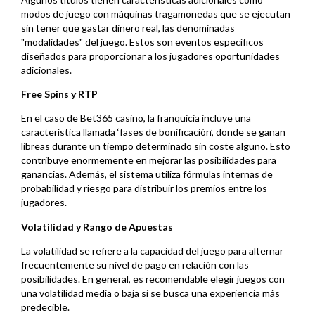
modos de juego con máquinas tragamonedas que se ejecutan
sin tener que gastar dinero real, las denominadas
"modalidades" del juego. Estos son eventos específicos
diseñados para proporcionar a los jugadores oportunidades
adicionales.
Free Spins y RTP
En el caso de Bet365 casino, la franquicia incluye una
característica llamada ‘fases de bonificación’, donde se ganan
libreas durante un tiempo determinado sin coste alguno. Esto
contribuye enormemente en mejorar las posibilidades para
ganancias. Además, el sistema utiliza fórmulas internas de
probabilidad y riesgo para distribuir los premios entre los
jugadores.
Volatilidad y Rango de Apuestas
La volatilidad se refiere a la capacidad del juego para alternar
frecuentemente su nivel de pago en relación con las
posibilidades. En general, es recomendable elegir juegos con
una volatilidad media o baja si se busca una experiencia más
predecible.