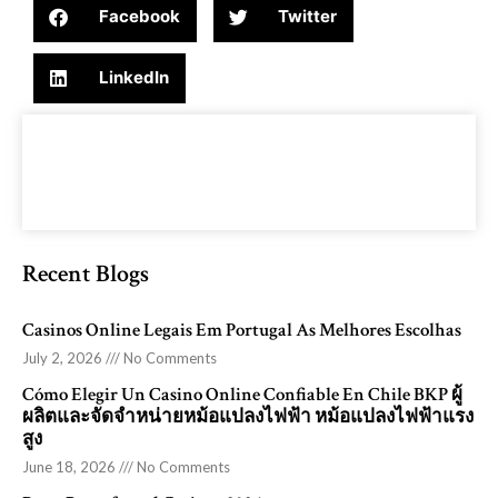
Facebook
Twitter
LinkedIn
Recent Blogs
Casinos Online Legais Em Portugal As Melhores Escolhas
July 2, 2026
No Comments
Cómo Elegir Un Casino Online Confiable En Chile BKP ผู้
ผลิตและจัดจำหน่ายหม้อแปลงไฟฟ้า หม้อแปลงไฟฟ้าแรง
สูง
June 18, 2026
No Comments