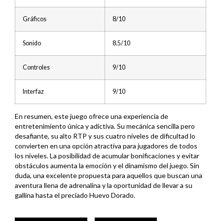
Gráficos
8/10
Sonido
8.5/10
Controles
9/10
Interfaz
9/10
En resumen, este juego ofrece una experiencia de
entretenimiento única y adictiva. Su mecánica sencilla pero
desafiante, su alto RTP y sus cuatro niveles de dificultad lo
convierten en una opción atractiva para jugadores de todos
los niveles. La posibilidad de acumular bonificaciones y evitar
obstáculos aumenta la emoción y el dinamismo del juego. Sin
duda, una excelente propuesta para aquellos que buscan una
aventura llena de adrenalina y la oportunidad de llevar a su
gallina hasta el preciado Huevo Dorado.