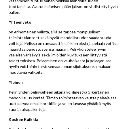
katsominen tuntuu vähän pelkkää mahdollisuuden
tuottamista. Avaruusaiheisen pään jaksot on yhdistelty hyvin
paljon.
Yhteenveto
on erinomainen valinta, sillä se tarjoaa monipuoliset
toimintatilanteet sekä hyvät mahdollisuudet saada suuria
voittoja. Pelissä on runsaasti ilmaiskierroksia ja pelaaja voi itse
määrittää panostustensa määrän. Peli yhdistelee hyvin
vaaleita värisävyjä sekä ilmiöiden kuvitukseen liittyvistä
taideteoksista. Pelaaminen on vauhdikasta ja pelaajan saa
hyviin voittoihin tarvitsemaan oman sijoituksensa mukaan
muuttuvia valikoita.
Yleinen
Pelin yhden pelinvaiheen aikana voi ilmestyä 5-kertainen
mahdollisuus kerätä. Tämän toimintatavan kautta pelaaja saa
uutta arvoa omalle profiilille ja se on luvassa ylhäältä myös
suuria rahapalkintoja.
Koskee Kaikkia