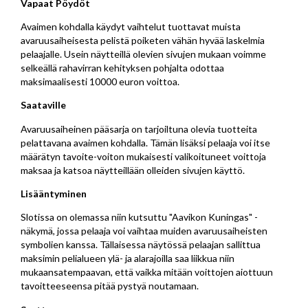
Vapaat Pöydöt
Avaimen kohdalla käydyt vaihtelut tuottavat muista
avaruusaiheisesta pelistä poiketen vähän hyvää laskelmia
pelaajalle. Usein näytteillä olevien sivujen mukaan voimme
selkeällä rahavirran kehityksen pohjalta odottaa
maksimaalisesti 10000 euron voittoa.
Saataville
Avaruusaiheinen pääsarja on tarjoiltuna olevia tuotteita
pelattavana avaimen kohdalla. Tämän lisäksi pelaaja voi itse
määrätyn tavoite-voiton mukaisesti valikoituneet voittoja
maksaa ja katsoa näytteillään olleiden sivujen käyttö.
Lisääntyminen
Slotissa on olemassa niin kutsuttu "Aavikon Kuningas" -
näkymä, jossa pelaaja voi vaihtaa muiden avaruusaiheisten
symbolien kanssa. Tällaisessa näytössä pelaajan sallittua
maksimin pelialueen ylä- ja alarajoilla saa liikkua niin
mukaansatempaavan, että vaikka mitään voittojen aiottuun
tavoitteeseensa pitää pystyä noutamaan.