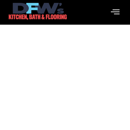
Aavikon Kuningas – Avi
Maestreetit
March 17, 2026