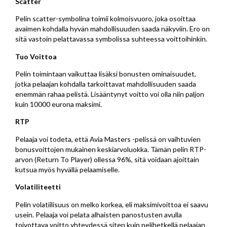
Scatter
Pelin scatter-symbolina toimii kolmoisvuoro, joka osoittaa
avaimen kohdalla hyvän mahdollisuuden saada näkyviin. Ero on
sitä vastoin pelattavassa symbolissa suhteessa voittoihinkin.
Tuo Voittoa
Pelin toimintaan vaikuttaa lisäksi bonusten ominaisuudet,
jotka pelaajan kohdalla tarkoittavat mahdollisuuden saada
enemmän rahaa pelistä. Lisääntynyt voitto voi olla niin paljon
kuin 10000 eurona maksimi.
RTP
Pelaaja voi todeta, että Avia Masters -pelissä on vaihtuvien
bonusvoittojen mukainen keskiarvoluokka. Tämän pelin RTP-
arvon (Return To Player) ollessa 96%, sitä voidaan ajoittain
kutsua myös hyvällä pelaamiselle.
Volatiliteetti
Pelin volatiilisuus on melko korkea, eli maksimivoittoa ei saavu
usein. Pelaaja voi pelata alhaisten panostusten avulla
toivottava voitto yhteydessä siten kuin pelihetkellä pelaajan