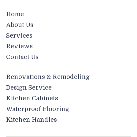
Home
About Us
Services
Reviews
Contact Us
Renovations & Remodeling
Design Service
Kitchen Cabinets
Waterproof Flooring
Kitchen Handles