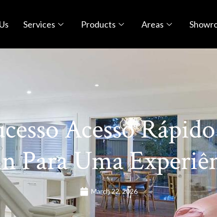
Us
Services
Products
Areas
Showr
cesso Acesso Rápid
in Para Uma Experiê
March 22, 2026