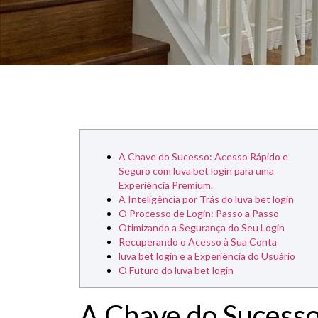
A Chave do Sucesso: Acesso Rápido e
Seguro com luva bet login para uma
Experiência Premium.
A Inteligência por Trás do luva bet login
O Processo de Login: Passo a Passo
Otimizando a Segurança do Seu Login
Recuperando o Acesso à Sua Conta
luva bet login e a Experiência do Usuário
O Futuro do luva bet login
A Chave do Sucesso