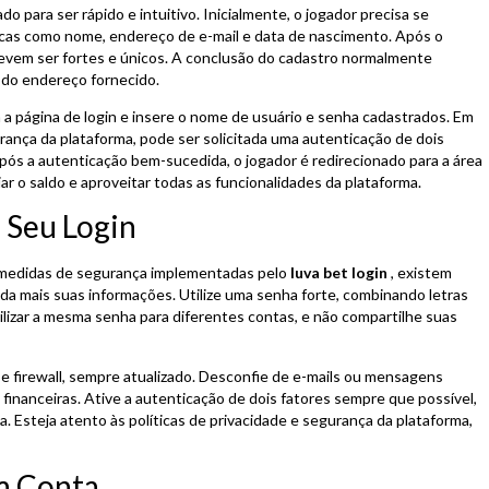
do para ser rápido e intuitivo. Inicialmente, o jogador precisa se
icas como nome, endereço de e-mail e data de nascimento. Após o
devem ser fortes e únicos. A conclusão do cadastro normalmente
e do endereço fornecido.
a a página de login e insere o nome de usuário e senha cadastrados. Em
nça da plataforma, pode ser solicitada uma autenticação de dois
pós a autenticação bem-sucedida, o jogador é redirecionado para a área
ar o saldo e aproveitar todas as funcionalidades da plataforma.
 Seu Login
s medidas de segurança implementadas pelo
luva bet login
, existem
a mais suas informações. Utilize uma senha forte, combinando letras
ilizar a mesma senha para diferentes contas, e não compartilhe suas
 firewall, sempre atualizado. Desconfie de e-mails ou mensagens
financeiras. Ative a autenticação de dois fatores sempre que possível,
 Esteja atento às políticas de privacidade e segurança da plataforma,
a Conta