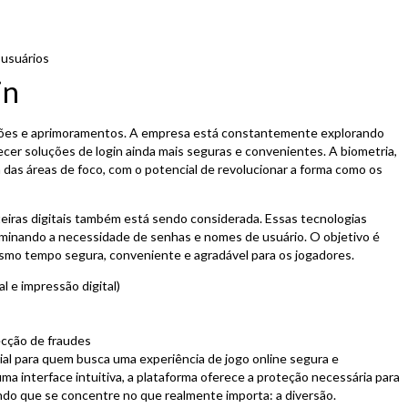
 usuários
in
ções e aprimoramentos. A empresa está constantemente explorando
cer soluções de login ainda mais seguras e convenientes. A biometria,
 das áreas de foco, com o potencial de revolucionar a forma como os
teiras digitais também está sendo considerada. Essas tecnologias
eliminando a necessidade de senhas e nomes de usuário. O objetivo é
mesmo tempo segura, conveniente e agradável para os jogadores.
 e impressão digital)
tecção de fraudes
al para quem busca uma experiência de jogo online segura e
a interface intuitiva, a plataforma oferece a proteção necessária para
do que se concentre no que realmente importa: a diversão.