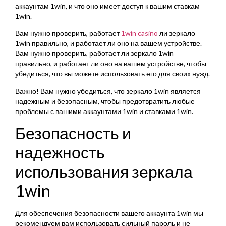
аккаунтам 1win, и что оно имеет доступ к вашим ставкам
1win.
Вам нужно проверить, работает
1win casino
ли зеркало
1win правильно, и работает ли оно на вашем устройстве.
Вам нужно проверить, работает ли зеркало 1win
правильно, и работает ли оно на вашем устройстве, чтобы
убедиться, что вы можете использовать его для своих нужд.
Важно! Вам нужно убедиться, что зеркало 1win является
надежным и безопасным, чтобы предотвратить любые
проблемы с вашими аккаунтами 1win и ставками 1win.
Безопасность и
надежность
использования зеркала
1win
Для обеспечения безопасности вашего аккаунта 1win мы
рекомендуем вам использовать сильный пароль и не