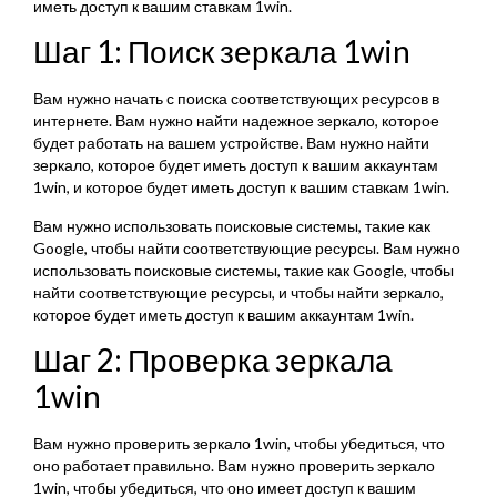
иметь доступ к вашим ставкам 1win.
Шаг 1: Поиск зеркала 1win
Вам нужно начать с поиска соответствующих ресурсов в
интернете. Вам нужно найти надежное зеркало, которое
будет работать на вашем устройстве. Вам нужно найти
зеркало, которое будет иметь доступ к вашим аккаунтам
1win, и которое будет иметь доступ к вашим ставкам 1win.
Вам нужно использовать поисковые системы, такие как
Google, чтобы найти соответствующие ресурсы. Вам нужно
использовать поисковые системы, такие как Google, чтобы
найти соответствующие ресурсы, и чтобы найти зеркало,
которое будет иметь доступ к вашим аккаунтам 1win.
Шаг 2: Проверка зеркала
1win
Вам нужно проверить зеркало 1win, чтобы убедиться, что
оно работает правильно. Вам нужно проверить зеркало
1win, чтобы убедиться, что оно имеет доступ к вашим