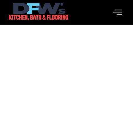
1win Зеркало Сайта
Букмекерской Конторы
1вин.3764 (2)
March 15, 2026