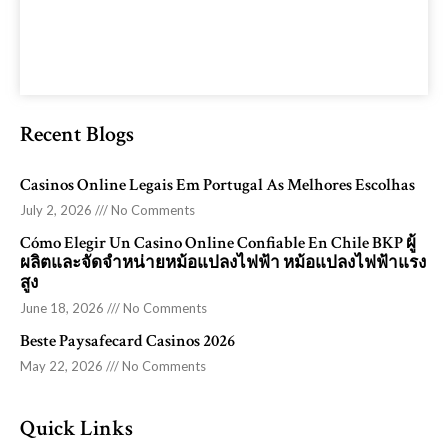
Recent Blogs
Casinos Online Legais Em Portugal As Melhores Escolhas
July 2, 2026
No Comments
Cómo Elegir Un Casino Online Confiable En Chile BKP ผู้
ผลิตและจัดจำหน่ายหม้อแปลงไฟฟ้า หม้อแปลงไฟฟ้าแรง
สูง
June 18, 2026
No Comments
Beste Paysafecard Casinos 2026
May 22, 2026
No Comments
Quick Links